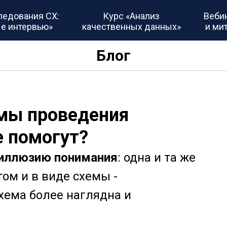
ледования CX:
Курс «Анализ
Веби
е интервью»
качественных данных»
и ми
Блог
мы проведения
е помогут?
 иллюзию понимания
: одна и та же
ом и в виде схемы -
хема более наглядна и