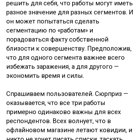
решить для себя, что работы могут иметь
от планирования до отчета
разное значение для разных сегментов. И
Исследование CX: глубинные
он может попытаться сделать
интервью
сегментацию по «работам» и
Анализ качественных данных
порадоваться факту собственной
ИНФОРМАЦИЯ
близости к совершенству. Предположив,
что для одного сегмента важнее всего
Отзывы
избежать заражения, а для другого —
Политика
конфиденциальности
экономить время и силы.
Оферта
Спрашиваем пользователей. Сюрприз —
КОНТЕНТ
оказывается, что все три работы
примерно одинаково важны для всех
Вебинары и митапы
респондентов. Всех волнует, что в
Статьи
офлайновом магазине летают ковидии, и
Блог
никто не хочет писать списки, таскать