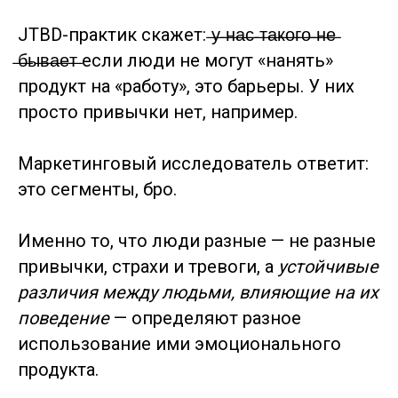
JTBD-практик скажет: ̶у̶ ̶н̶а̶с̶ ̶т̶а̶к̶о̶г̶о̶ ̶н̶е̶
̶б̶ы̶в̶а̶е̶т̶ если люди не могут «нанять»
продукт на «работу», это барьеры. У них
просто привычки нет, например.
Маркетинговый исследователь ответит:
это сегменты, бро.
Именно то, что люди разные — не разные
привычки, страхи и тревоги, а
устойчивые
различия между людьми, влияющие на их
поведение
— определяют разное
использование ими эмоционального
продукта.