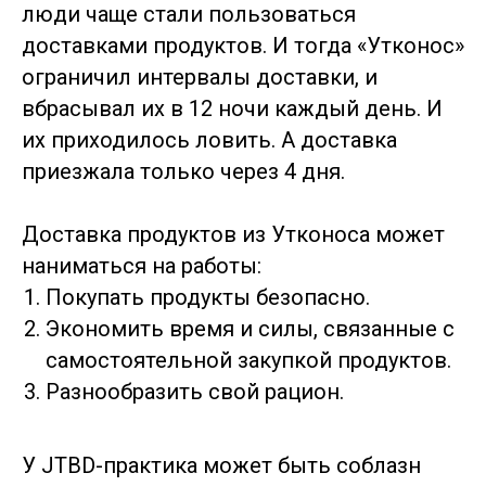
люди чаще стали пользоваться
доставками продуктов. И тогда «Утконос»
ограничил интервалы доставки, и
вбрасывал их в 12 ночи каждый день. И
их приходилось ловить. А доставка
Связаться в Телеграм
приезжала только через 4 дня.
Email
Доставка продуктов из Утконоса может
Телеграм-канал
наниматься на работы:
Покупать продукты безопасно.
Телеграм-чат
Экономить время и силы, связанные с
самостоятельной закупкой продуктов.
Youtube канал
Разнообразить свой рацион.
КУРСЫ
У JTBD-практика может быть соблазн
Качественные исследования: